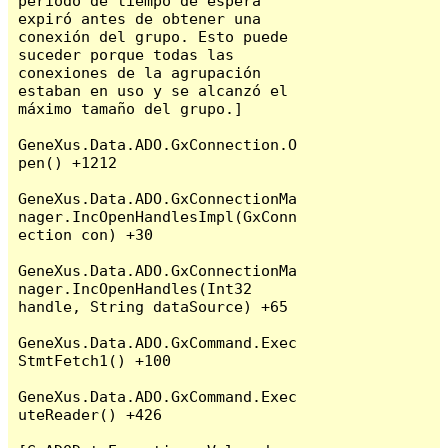
período de tiempo de espera 
expiró antes de obtener una 
conexión del grupo. Esto puede 
suceder porque todas las 
conexiones de la agrupación 
estaban en uso y se alcanzó el 
máximo tamaño del grupo.]

GeneXus.Data.ADO.GxConnection.O
pen() +1212

GeneXus.Data.ADO.GxConnectionMa
nager.IncOpenHandlesImpl(GxConn
ection con) +30

GeneXus.Data.ADO.GxConnectionMa
nager.IncOpenHandles(Int32 
handle, String dataSource) +65

GeneXus.Data.ADO.GxCommand.Exec
StmtFetch1() +100

GeneXus.Data.ADO.GxCommand.Exec
uteReader() +426
