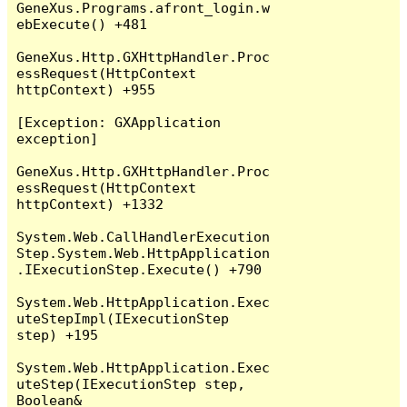
GeneXus.Programs.afront_login.w
ebExecute() +481

GeneXus.Http.GXHttpHandler.Proc
essRequest(HttpContext 
httpContext) +955

[Exception: GXApplication 
exception]

GeneXus.Http.GXHttpHandler.Proc
essRequest(HttpContext 
httpContext) +1332

System.Web.CallHandlerExecution
Step.System.Web.HttpApplication
.IExecutionStep.Execute() +790

System.Web.HttpApplication.Exec
uteStepImpl(IExecutionStep 
step) +195

System.Web.HttpApplication.Exec
uteStep(IExecutionStep step, 
Boolean& 