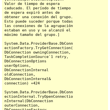
Valor de tiempo de espera 
caducado. El período de tiempo 
de espera expiró antes de 
obtener una conexión del grupo. 
Esto puede suceder porque todas 
las conexiones de la agrupación 
estaban en uso y se alcanzó el 
máximo tamaño del grupo.]

System.Data.ProviderBase.DbConn
ectionFactory.TryGetConnection(
DbConnection owningConnection, 
TaskCompletionSource`1 retry, 
DbConnectionOptions 
userOptions, 
DbConnectionInternal 
oldConnection, 
DbConnectionInternal& 
connection) +424

System.Data.ProviderBase.DbConn
ectionInternal.TryOpenConnectio
nInternal(DbConnection 
outerConnection, 
DbConnectionFactory 