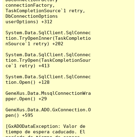
connectionFactory, 
TaskCompletionSource`1 retry, 
DbConnectionOptions 
userOptions) +312

System.Data.SqlClient.SqlConnec
tion.TryOpenInner(TaskCompletio
nSource`1 retry) +202

System.Data.SqlClient.SqlConnec
tion.TryOpen(TaskCompletionSour
ce`1 retry) +413

System.Data.SqlClient.SqlConnec
tion.Open() +128

GeneXus.Data.MssqlConnectionWra
pper.Open() +29

GeneXus.Data.ADO.GxConnection.O
pen() +595

[GxADODataException: Valor de 
tiempo de espera caducado. El 