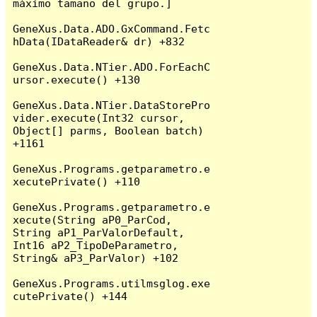
máximo tamaño del grupo.]

GeneXus.Data.ADO.GxCommand.Fetc
hData(IDataReader& dr) +832

GeneXus.Data.NTier.ADO.ForEachC
ursor.execute() +130

GeneXus.Data.NTier.DataStorePro
vider.execute(Int32 cursor, 
Object[] parms, Boolean batch) 
+1161

GeneXus.Programs.getparametro.e
xecutePrivate() +110

GeneXus.Programs.getparametro.e
xecute(String aP0_ParCod, 
String aP1_ParValorDefault, 
Int16 aP2_TipoDeParametro, 
String& aP3_ParValor) +102

GeneXus.Programs.utilmsglog.exe
cutePrivate() +144
