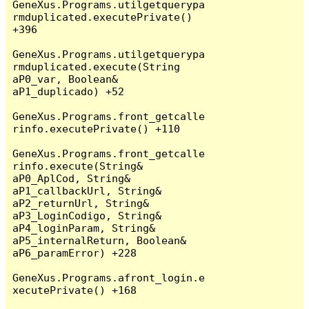
GeneXus.Programs.utilgetquerypa
rmduplicated.executePrivate() 
+396

GeneXus.Programs.utilgetquerypa
rmduplicated.execute(String 
aP0_var, Boolean& 
aP1_duplicado) +52

GeneXus.Programs.front_getcalle
rinfo.executePrivate() +110

GeneXus.Programs.front_getcalle
rinfo.execute(String& 
aP0_AplCod, String& 
aP1_callbackUrl, String& 
aP2_returnUrl, String& 
aP3_LoginCodigo, String& 
aP4_loginParam, String& 
aP5_internalReturn, Boolean& 
aP6_paramError) +228

GeneXus.Programs.afront_login.e
xecutePrivate() +168
